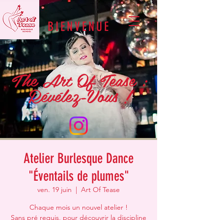
BIENVENUE
Art Of Tease - Burlesque School
The Art Of Tease :
Révélez-Vous !
Atelier Burlesque Dance
"Éventails de plumes"
ven. 19 juin
  |  
Art Of Tease
Chaque mois un nouvel atelier !
Sans pré requis, pour découvrir la discipline