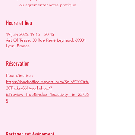
ou agrémenter votre pratique.
Heure et lieu
19 juin 2026, 19:15 – 20:45
Art Of Tease, 30 Rue René Leynaud, 69001
Lyon, France
Réservation
Pour s'incrire : 
https://backoffice.bsport.io/m/Spin%20Or%
20Tricks/861/workshop/?
isPreview=true&index=1&activity__in=23736
9
Partager cet événement