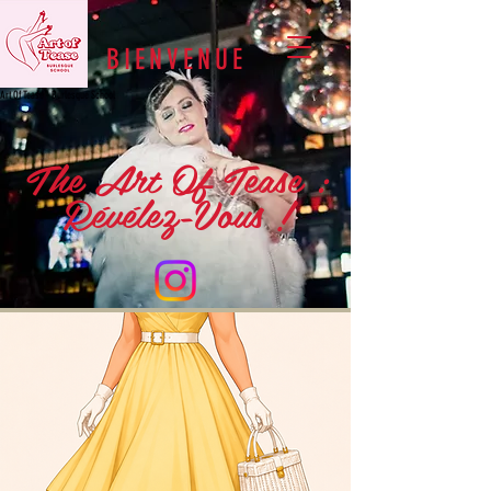
BIENVENUE
Art Of Tease - Burlesque School
The Art Of Tease :
Révélez-Vous !