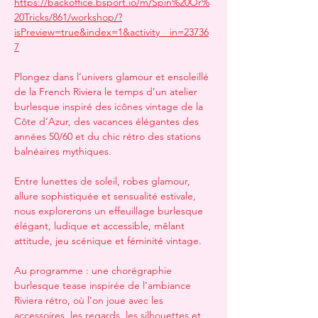
https://backoffice.bsport.io/m/Spin%20Or%
20Tricks/861/workshop/?
isPreview=true&index=1&activity__in=23736
7
Plongez dans l’univers glamour et ensoleillé 
de la French Riviera le temps d’un atelier 
burlesque inspiré des icônes vintage de la 
Côte d’Azur, des vacances élégantes des 
années 50/60 et du chic rétro des stations 
balnéaires mythiques.
Entre lunettes de soleil, robes glamour, 
allure sophistiquée et sensualité estivale, 
nous explorerons un effeuillage burlesque 
élégant, ludique et accessible, mêlant 
attitude, jeu scénique et féminité vintage.
Au programme : une chorégraphie 
burlesque tease inspirée de l’ambiance 
Riviera rétro, où l’on joue avec les 
accessoires, les regards, les silhouettes et 