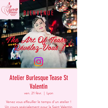
BIENVENUE
Art Of Tease - Burlesque School
The Art Of Tease :
Révélez-Vous !
Atelier Burlesque Tease St
Valentin
ven. 21 févr.
  |  
Lyon
Venez vous effeuiller le temps d'un atelier !
Un cours spécialement pour la Saint Valentin