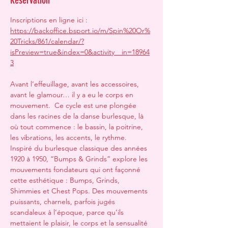
Réservation
Inscriptions en ligne ici : 
https://backoffice.bsport.io/m/Spin%20Or%
20Tricks/861/calendar/?
isPreview=true&index=0&activity__in=18964
3
Avant l’effeuillage, avant les accessoires, 
avant le glamour… il y a eu le corps en 
mouvement.  Ce cycle est une plongée 
dans les racines de la danse burlesque, là 
où tout commence : le bassin, la poitrine, 
les vibrations, les accents, le rythme.  
Inspiré du burlesque classique des années 
1920 à 1950, “Bumps & Grinds” explore les 
mouvements fondateurs qui ont façonné 
cette esthétique : Bumps, Grinds, 
Shimmies et Chest Pops. Des mouvements 
puissants, charnels, parfois jugés 
scandaleux à l’époque, parce qu’ils 
mettaient le plaisir, le corps et la sensualité 