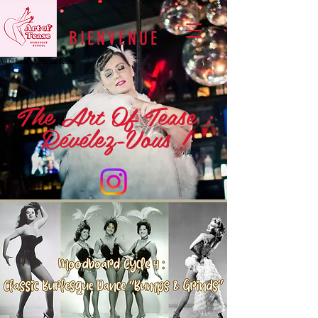
BIENVENUE
Art Of Tease - Burlesque School
The Art Of Tease :
Révélez-Vous !