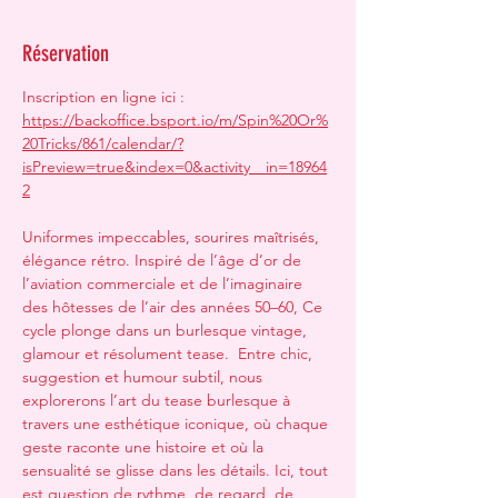
Réservation
Inscription en ligne ici : 
https://backoffice.bsport.io/m/Spin%20Or%
20Tricks/861/calendar/?
isPreview=true&index=0&activity__in=18964
2
Uniformes impeccables, sourires maîtrisés, 
élégance rétro. Inspiré de l’âge d’or de 
l’aviation commerciale et de l’imaginaire 
des hôtesses de l’air des années 50–60, Ce 
cycle plonge dans un burlesque vintage, 
glamour et résolument tease.  Entre chic, 
suggestion et humour subtil, nous 
explorerons l’art du tease burlesque à 
travers une esthétique iconique, où chaque 
geste raconte une histoire et où la 
sensualité se glisse dans les détails. Ici, tout 
est question de rythme, de regard, de 