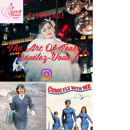
BIENVENUE
Art Of Tease - Burlesque School
The Art Of Tease :
Révélez-Vous !