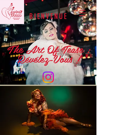
BIENVENUE
Art Of Tease - Burlesque School
The Art Of Tease :
Révélez-Vous !