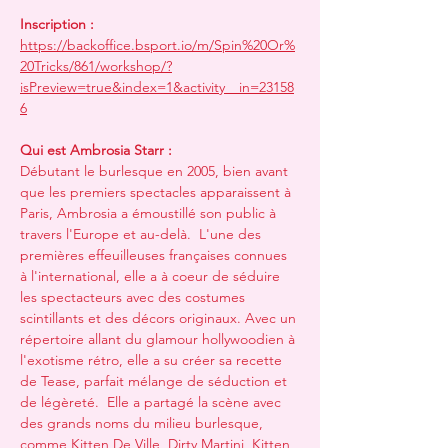
Inscription : 
https://backoffice.bsport.io/m/Spin%20Or%
20Tricks/861/workshop/?
isPreview=true&index=1&activity__in=23158
6
Qui est Ambrosia Starr :  
Débutant le burlesque en 2005, bien avant 
que les premiers spectacles apparaissent à 
Paris, Ambrosia a émoustillé son public à 
travers l'Europe et au-delà.  L'une des 
premières effeuilleuses françaises connues 
à l'international, elle a à coeur de séduire 
les spectacteurs avec des costumes 
scintillants et des décors originaux. Avec un 
répertoire allant du glamour hollywoodien à 
l'exotisme rétro, elle a su créer sa recette 
de Tease, parfait mélange de séduction et 
de légèreté.  Elle a partagé la scène avec 
des grands noms du milieu burlesque, 
comme Kitten De Ville, Dirty Martini, Kitten 